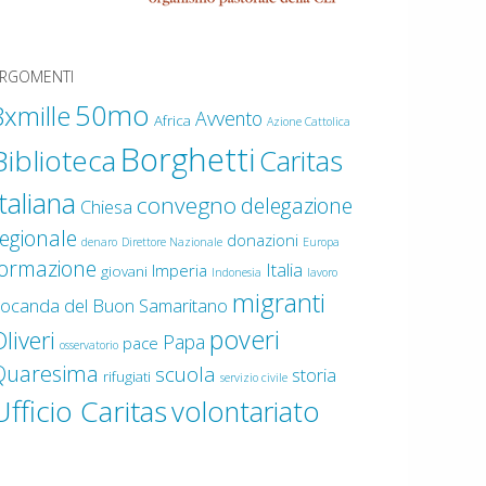
RGOMENTI
50mo
8xmille
Avvento
Africa
Azione Cattolica
Borghetti
Biblioteca
Caritas
Italiana
convegno
delegazione
Chiesa
egionale
donazioni
denaro
Direttore Nazionale
Europa
formazione
Italia
Imperia
giovani
Indonesia
lavoro
migranti
ocanda del Buon Samaritano
poveri
liveri
Papa
pace
osservatorio
Quaresima
scuola
storia
rifugiati
servizio civile
Ufficio Caritas
volontariato