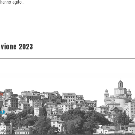
 hanno agito…
uvione 2023
ia
a.it