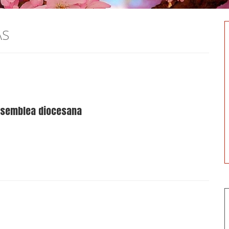
AS
assemblea diocesana