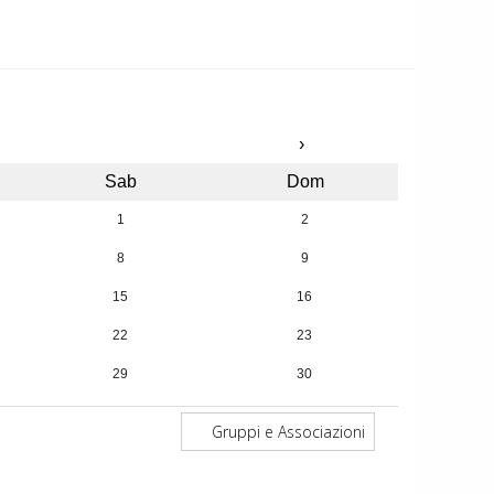
›
Sab
Dom
1
2
8
9
15
16
22
23
29
30
5
6
Gruppi e Associazioni