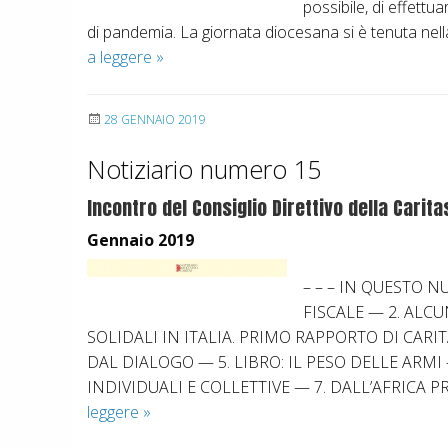
n
possibile, di effettu
z
di pandemia. La giornata diocesana si è tenuta ne
a
a leggere
B
»
d
a
e
n
28 GENNAIO 2019
l
c
l
h
Notiziario numero 15
a
e
f
Incontro del Consiglio Direttivo della Carit
t
o
t
Gennaio 2019
r
i
m
p
– – – IN QUESTO 
a
r
FISCALE — 2. ALC
z
o
SOLIDALI IN ITALIA. PRIMO RAPPORTO DI CAR
i
m
DAL DIALOGO — 5. LIBRO: IL PESO DELLE ARMI
o
o
INDIVIDUALI E COLLETTIVE — 7. DALL’AFRICA
n
z
leggere
I
»
e
i
n