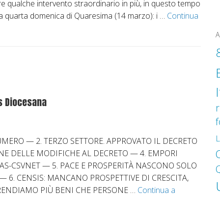
are qualche intervento straordinario in più, in questo tempo
lla quarta domenica di Quaresima (14 marzo): i …
Continua
A
as Diocesana
r
L
NUMERO — 2. TERZO SETTORE. APPROVATO IL DECRETO
O
UNE DELLE MODIFICHE AL DECRETO — 4. EMPORI
ITAS-CSVNET — 5. PACE E PROSPERITÀ NASCONO SOLO
 — 6. CENSIS: MANCANO PROSPETTIVE DI CRESCITA,
 PRENDIAMO PIÙ BENI CHE PERSONE …
Continua a