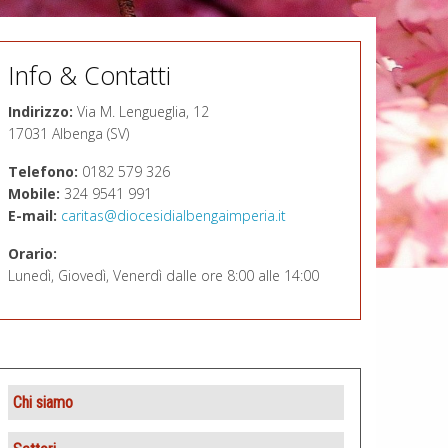
Info & Contatti
Indirizzo:
Via M. Lengueglia, 12
17031 Albenga (SV)
Telefono:
0182 579 326
Mobile:
324 9541 991
E-mail:
caritas@diocesidialbengaimperia.it
Orario:
Lunedì, Giovedì, Venerdì dalle ore 8:00 alle 14:00
Chi siamo
Presentazione