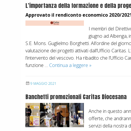
L’importanza della formazione e della proge
Approvato il rendiconto economico 2020/202
I membri del Diretti
giugno ad Albenga, i
S.E. Mons. Guglielmo Borghetti. All’ordine del gior
valutazione dei progetti attivati dall’Ufficio Caritas
l’intervento del vescovo. Ha ribadito che l’Ufficio 
funzione …
Continua a leggere
L
»
’
i
9 MAGGIO 2021
m
p
Banchetti promozionali Caritas Diocesana
o
r
Anche in questo ann
t
offerte, che andranno
a
servizi della nostra 