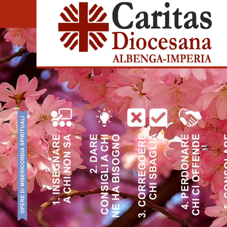
S
k
i
p
t
o
c
o
n
t
e
n
t