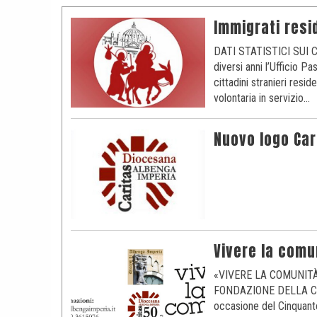
à
a
D
Immigrati resid
n
i
a
r
DATI STATISTICI SUI
e
diversi anni l’Ufficio Pa
t
cittadini stranieri resi
volontaria in servizio…
t
i
v
Nuovo logo Car
o
d
e
l
l
a
Vivere la comu
C
«VIVERE LA COMUNIT
a
FONDAZIONE DELLA CARI
r
occasione del Cinquante
i