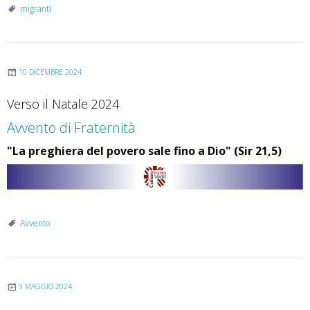
m
migranti
i
g
r
10 DICEMBRE 2024
a
t
Verso il Natale 2024
i
Avvento di Fraternità
r
e
"La preghiera del povero sale fino a Dio" (Sir 21,5)
s
i
d
e
Avvento
n
t
i
i
9 MAGGIO 2024
n