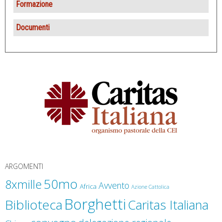
Formazione
Promozione Umana
Avvento di Fraternità
Attività
Documenti
Pace e Mondialità
Quaresima di Carità
Giovani
Ufficio Caritas Diocesana
Giornata degli operatori della Carità
Biblioteca della solidarietà
Delegazione Regionale Ligure
Caritas Italiana
ARGOMENTI
50mo
8xmille
Avvento
Africa
Azione Cattolica
Borghetti
Biblioteca
Caritas Italiana