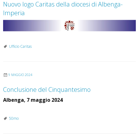
D
Nuovo logo Caritas della diocesi di Albenga-
i
Imperia
o
c
e
s
Ufficio Caritas
i
9 MAGGIO 2024
Conclusione del Cinquantesimo
Albenga, 7 maggio 2024
50mo