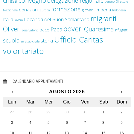
convegno
delegazione regionale
Chiesa
denaro
Direttore
formazione
donazioni
Imperia
giovani
Nazionale
Europa
Indonesia
migranti
Italia
Locanda del Buon Samaritano
lavoro
poveri
Oliveri
Quaresima
Papa
pace
rifugiati
osservatorio
Ufficio Caritas
scuola
storia
servizio civile
volontariato
CALENDARIO APPUNTAMENTI
‹
AGOSTO 2026
›
Lun
Mar
Mer
Gio
Ven
Sab
Dom
27
28
29
30
31
1
2
3
4
5
6
7
8
9
10
11
12
13
14
15
16