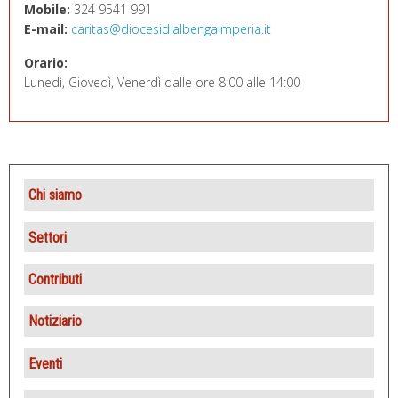
Mobile:
324 9541 991
E-mail:
caritas@diocesidialbengaimperia.it
Orario:
Lunedì, Giovedì, Venerdì dalle ore 8:00 alle 14:00
Chi siamo
Presentazione
Settori
Statuto
Locanda del Buon Samaritano
Contributi
Direttivo
Caritas parrocchiali
Fondi caritativi 8×1000
Notiziario
Consulta
Centri di ascolto e servizi
Offerte
Eventi
Promozione Caritas
Osservatorio
Altri contributi
Giornata mondiale dei poveri