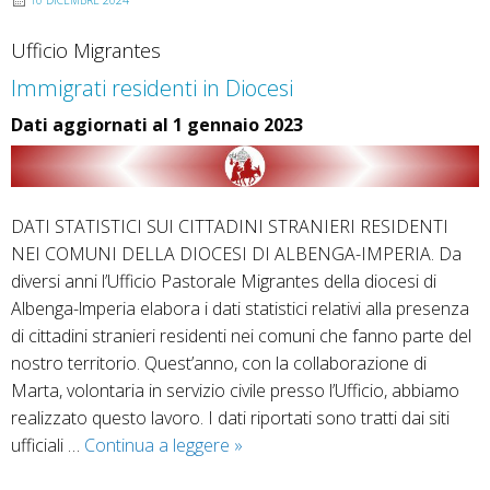
10 DICEMBRE 2024
h
Ufficio Migrantes
e
t
Immigrati residenti in Diocesi
t
Dati aggiornati al 1 gennaio 2023
o
d
a
f
DATI STATISTICI SUI CITTADINI STRANIERI RESIDENTI
a
NEI COMUNI DELLA DIOCESI DI ALBENGA-IMPERIA. Da
v
diversi anni l’Ufficio Pastorale Migrantes della diocesi di
o
Albenga-lmperia elabora i dati statistici relativi alla presenza
l
di cittadini stranieri residenti nei comuni che fanno parte del
a
nostro territorio. Quest’anno, con la collaborazione di
Marta, volontaria in servizio civile presso l’Ufficio, abbiamo
realizzato questo lavoro. I dati riportati sono tratti dai siti
ufficiali …
Continua a leggere
I
»
m