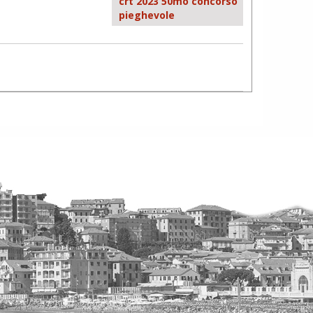
crt 2023 50mo concorso
pieghevole