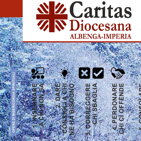
S
k
i
p
t
o
c
o
n
t
e
n
t