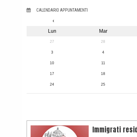
CALENDARIO APPUNTAMENTI
‹
Lun
Mar
27
28
3
4
10
11
17
18
24
25
31
1
Immigrati resid