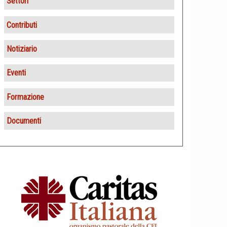
Settori
Statuto
Locanda del Buon Samaritano
Contributi
Direttivo
Caritas parrocchiali
Fondi caritativi 8×1000
Notiziario
Consulta
Centri di ascolto e servizi
Offerte
Eventi
Promozione Caritas
Osservatorio
Altri contributi
Giornata mondiale dei poveri
Formazione
Promozione Umana
Avvento di Fraternità
Attività
Documenti
Pace e Mondialità
Quaresima di Carità
Giovani
Ufficio Caritas Diocesana
Giornata degli operatori della Carità
Biblioteca della solidarietà
Delegazione Regionale Ligure
Caritas Italiana