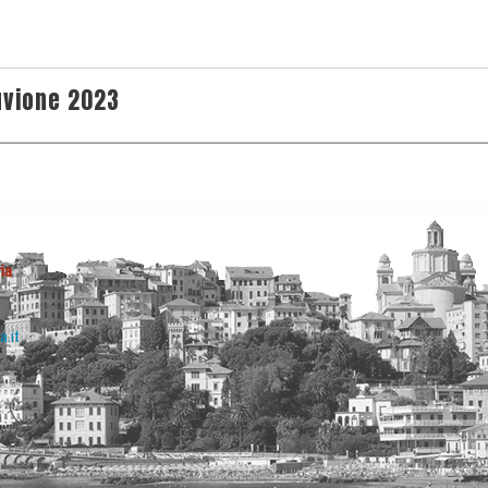
uvione 2023
ia
a.it