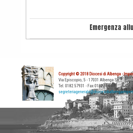
Emergenza all
Copyright © 2018 Diocesi di Albenga - Imper
Via Episcopio, 5 - 17031 Albenga SV
Tel. 0182 57931 - Fax 0182 51440
segreteriagenerale@diocesidialbengaimperi