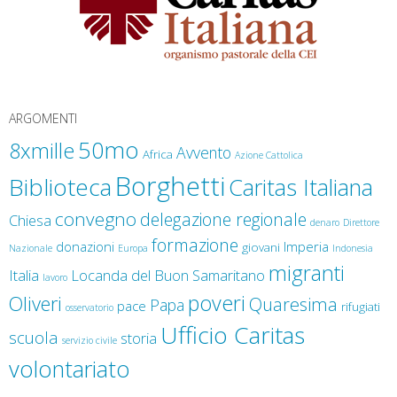
ARGOMENTI
50mo
8xmille
Avvento
Africa
Azione Cattolica
Borghetti
Biblioteca
Caritas Italiana
convegno
delegazione regionale
Chiesa
denaro
Direttore
formazione
donazioni
Imperia
giovani
Nazionale
Europa
Indonesia
migranti
Italia
Locanda del Buon Samaritano
lavoro
poveri
Oliveri
Quaresima
Papa
pace
rifugiati
osservatorio
Ufficio Caritas
scuola
storia
servizio civile
volontariato