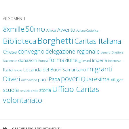
ARGOMENTI
50mo
8xmille
Avvento
Africa
Azione Cattolica
Borghetti
Biblioteca
Caritas Italiana
convegno
delegazione regionale
Chiesa
denaro
Direttore
formazione
donazioni
Imperia
giovani
Nazionale
Europa
Indonesia
migranti
Italia
Locanda del Buon Samaritano
lavoro
poveri
Oliveri
Quaresima
Papa
pace
rifugiati
osservatorio
Ufficio Caritas
scuola
storia
servizio civile
volontariato