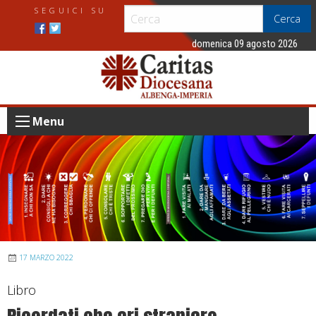
S
SEGUICI SU
Cerca
k
i
domenica 09 agosto 2026
p
t
o
c
Menu
o
n
t
e
n
t
17 MARZO 2022
Libro