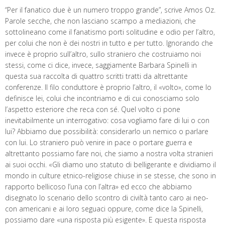
“Per il fanatico due è un numero troppo grande”, scrive Amos Oz.
Parole secche, che non lasciano scampo a mediazioni, che
sottolineano come il fanatismo porti solitudine e odio per l’altro,
per colui che non è dei nostri in tutto e per tutto. Ignorando che
invece è proprio sull’altro, sullo straniero che costruiamo noi
stessi, come ci dice, invece, saggiamente Barbara Spinelli in
questa sua raccolta di quattro scritti tratti da altrettante
conferenze. Il filo conduttore è proprio l’altro, il «volto», come lo
definisce lei, colui che incontriamo e di cui conosciamo solo
l’aspetto esteriore che reca con sé. Quel volto ci pone
inevitabilmente un interrogativo: cosa vogliamo fare di lui o con
lui? Abbiamo due possibilità: considerarlo un nemico o parlare
con lui. Lo straniero può venire in pace o portare guerra e
altrettanto possiamo fare noi, che siamo a nostra volta stranieri
ai suoi occhi. «Gli diamo uno statuto di belligerante e dividiamo il
mondo in culture etnico-religiose chiuse in se stesse, che sono in
rapporto bellicoso l’una con l’altra» ed ecco che abbiamo
disegnato lo scenario dello scontro di civiltà tanto caro ai neo-
con americani e ai loro seguaci oppure, come dice la Spinelli,
possiamo dare «una risposta più esigente». E questa risposta