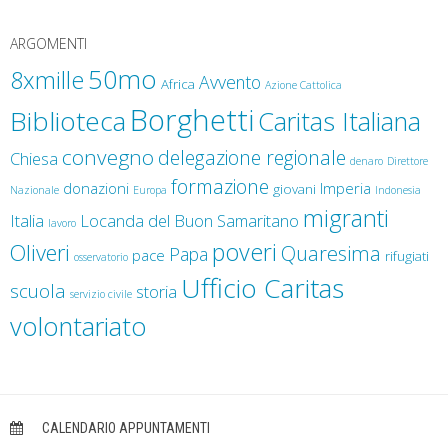
ARGOMENTI
50mo
8xmille
Avvento
Africa
Azione Cattolica
Borghetti
Biblioteca
Caritas Italiana
convegno
delegazione regionale
Chiesa
denaro
Direttore
formazione
donazioni
Imperia
giovani
Nazionale
Europa
Indonesia
migranti
Italia
Locanda del Buon Samaritano
lavoro
poveri
Oliveri
Quaresima
Papa
pace
rifugiati
osservatorio
Ufficio Caritas
scuola
storia
servizio civile
volontariato
CALENDARIO APPUNTAMENTI