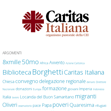
Giornata degli operatori della Carità
Biblioteca della solidarietà
Delegazione Regionale Ligure
Caritas Italiana
ARGOMENTI
50mo
8xmille
Avvento
Africa
Azione Cattolica
Borghetti
Biblioteca
Caritas Italiana
convegno
delegazione regionale
Chiesa
denaro
Direttore
formazione
donazioni
Imperia
giovani
Nazionale
Europa
Indonesia
migranti
Italia
Locanda del Buon Samaritano
lavoro
poveri
Oliveri
Quaresima
Papa
pace
rifugiati
osservatorio