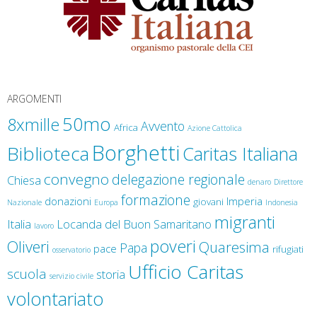
ARGOMENTI
50mo
8xmille
Avvento
Africa
Azione Cattolica
Borghetti
Biblioteca
Caritas Italiana
convegno
delegazione regionale
Chiesa
denaro
Direttore
formazione
donazioni
Imperia
giovani
Nazionale
Europa
Indonesia
migranti
Italia
Locanda del Buon Samaritano
lavoro
poveri
Oliveri
Quaresima
Papa
pace
rifugiati
osservatorio
Ufficio Caritas
scuola
storia
servizio civile
volontariato