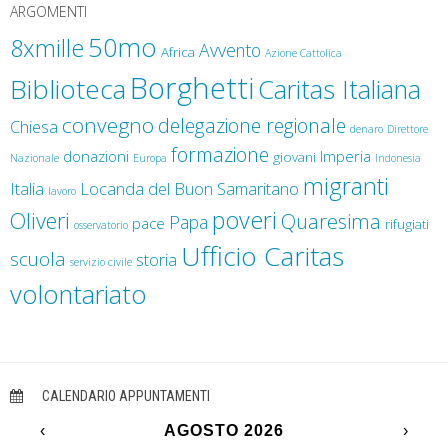
ARGOMENTI
50mo
8xmille
Avvento
Africa
Azione Cattolica
Borghetti
Biblioteca
Caritas Italiana
convegno
delegazione regionale
Chiesa
denaro
Direttore
formazione
donazioni
Imperia
giovani
Nazionale
Europa
Indonesia
migranti
Italia
Locanda del Buon Samaritano
lavoro
poveri
Oliveri
Quaresima
Papa
pace
rifugiati
osservatorio
Ufficio Caritas
scuola
storia
servizio civile
volontariato
CALENDARIO APPUNTAMENTI
‹
AGOSTO 2026
›