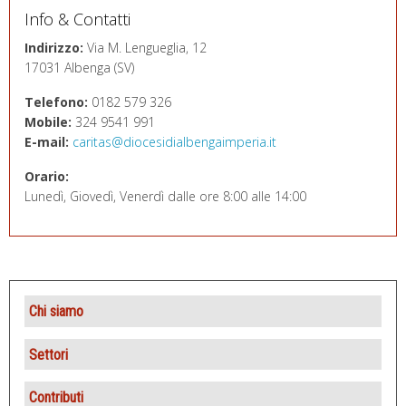
Info & Contatti
Indirizzo:
Via M. Lengueglia, 12
17031 Albenga (SV)
Telefono:
0182 579 326
Mobile:
324 9541 991
E-mail:
caritas@diocesidialbengaimperia.it
Orario:
Lunedì, Giovedì, Venerdì dalle ore 8:00 alle 14:00
Chi siamo
Presentazione
Settori
Statuto
Locanda del Buon Samaritano
Contributi