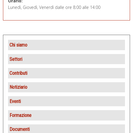
Orario:
Lunedì, Giovedì, Venerdì dalle ore 8:00 alle 14:00
Chi siamo
Presentazione
Settori
Statuto
Locanda del Buon Samaritano
Contributi
Direttivo
Caritas parrocchiali
Fondi caritativi 8×1000
Notiziario
Consulta
Centri di ascolto e servizi
Offerte
Eventi
Promozione Caritas
Osservatorio
Altri contributi
Giornata mondiale dei poveri
Formazione
Promozione Umana
Avvento di Fraternità
Attività
Documenti