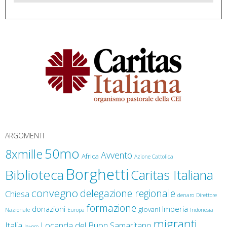
Pace e Mondialità
Quaresima di Carità
Giovani
Ufficio Caritas Diocesana
Giornata degli operatori della Carità
Biblioteca della solidarietà
Delegazione Regionale Ligure
Caritas Italiana
ARGOMENTI
50mo
8xmille
Avvento
Africa
Azione Cattolica
Borghetti
Biblioteca
Caritas Italiana
convegno
delegazione regionale
Chiesa
denaro
Direttore
formazione
donazioni
Imperia
giovani
Nazionale
Europa
Indonesia
migranti
Italia
Locanda del Buon Samaritano
lavoro