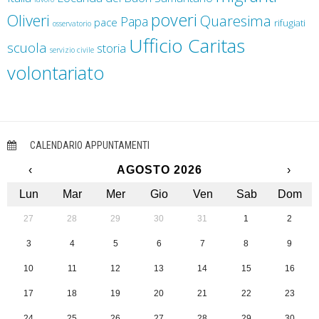
poveri
Oliveri
Quaresima
Papa
pace
rifugiati
osservatorio
Ufficio Caritas
scuola
storia
servizio civile
volontariato
CALENDARIO APPUNTAMENTI
‹
AGOSTO 2026
›
Lun
Mar
Mer
Gio
Ven
Sab
Dom
27
28
29
30
31
1
2
3
4
5
6
7
8
9
10
11
12
13
14
15
16
17
18
19
20
21
22
23
24
25
26
27
28
29
30