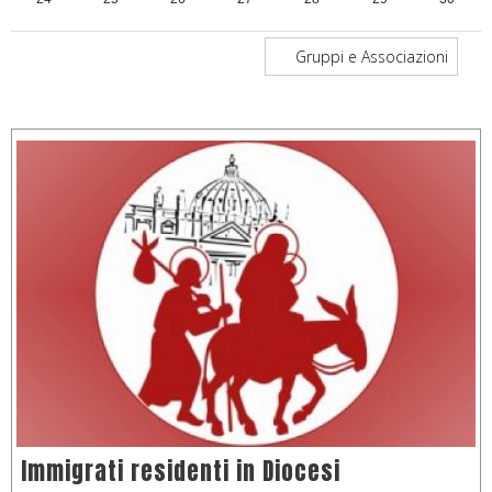
31
1
2
3
4
5
6
Gruppi e Associazioni
Immigrati residenti in Diocesi