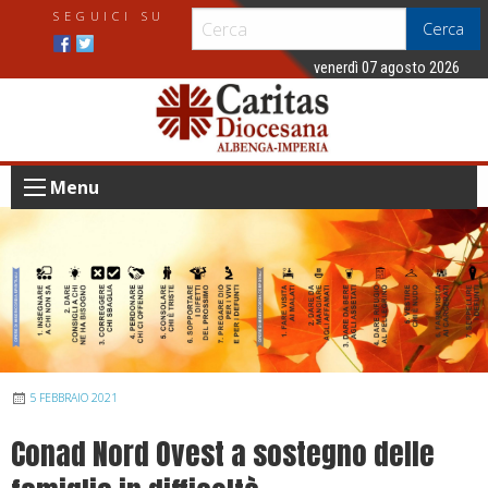
S
SEGUICI SU
Cerca
k
i
venerdì 07 agosto 2026
p
t
o
c
Menu
o
n
t
e
n
t
5 FEBBRAIO 2021
Conad Nord Ovest a sostegno delle