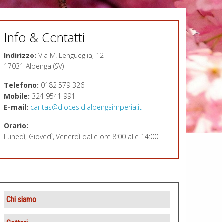
Info & Contatti
Indirizzo:
Via M. Lengueglia, 12
17031 Albenga (SV)
Telefono:
0182 579 326
Mobile:
324 9541 991
E-mail:
caritas@diocesidialbengaimperia.it
Orario:
Lunedì, Giovedì, Venerdì dalle ore 8:00 alle 14:00
Chi siamo
Presentazione