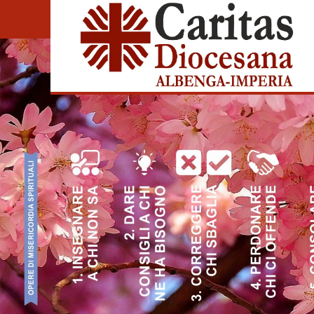
S
k
i
p
t
o
c
o
n
t
e
n
t