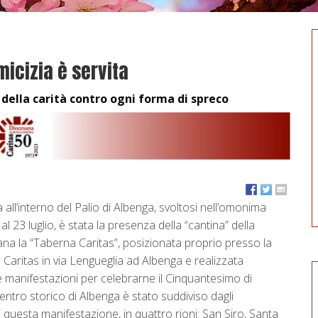
micizia è servita
i della carità contro ogni forma di spreco
 all’interno del Palio di Albenga, svoltosi nell’omonima
 al 23 luglio, è stata la presenza della “cantina” della
na la “Taberna Caritas”, posizionata proprio presso la
o Caritas in via Lengueglia ad Albenga e realizzata
le manifestazioni per celebrarne il Cinquantesimo di
centro storico di Albenga è stato suddiviso dagli
i questa manifestazione, in quattro rioni: San Siro, Santa