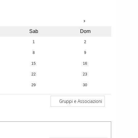
›
Sab
Dom
1
2
8
9
15
16
22
23
29
30
5
6
Gruppi e Associazioni