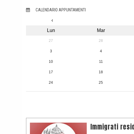
CALENDARIO APPUNTAMENTI
‹
Lun
Mar
27
28
3
4
10
11
17
18
24
25
31
1
Immigrati resid