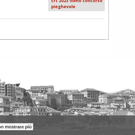
crt 2023 50mo concorso
pieghevole
n mostrare più