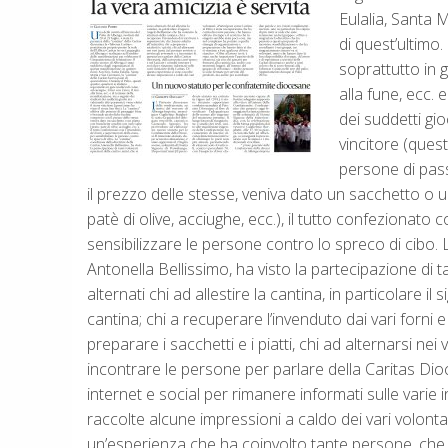
Eulalia, Santa 
di quest’ultimo.
soprattutto in g
alla fune, ecc. 
dei suddetti gio
vincitore (quest
persone di pas
il prezzo delle stesse, veniva dato un sacchetto o 
patè di olive, acciughe, ecc.), il tutto confezionato 
sensibilizzare le persone contro lo spreco di cibo. L
Antonella Bellissimo, ha visto la partecipazione di t
alternati chi ad allestire la cantina, in particolare i
cantina; chi a recuperare l’invenduto dai vari forni e
preparare i sacchetti e i piatti, chi ad alternarsi nei 
incontrare le persone per parlare della Caritas Dioc
internet e social per rimanere informati sulle varie 
raccolte alcune impressioni a caldo dei vari volontar
un’esperienza che ha coinvolto tante persone, che h