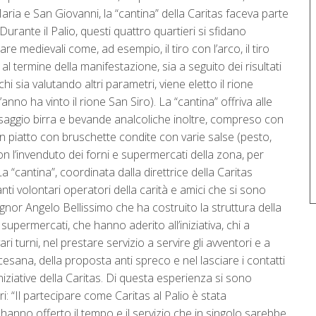
Maria e San Giovanni, la “cantina” della Caritas faceva parte
 Durante il Palio, questi quattro quartieri si sfidano
are medievali come, ad esempio, il tiro con l’arco, il tiro
e al termine della manifestazione, sia a seguito dei risultati
chi sia valutando altri parametri, viene eletto il rione
’anno ha vinto il rione San Siro). La “cantina” offriva alle
saggio birra e bevande analcoliche inoltre, compreso con
un piatto con bruschette condite con varie salse (pesto,
con l’invenduto dei forni e supermercati della zona, per
a “cantina”, coordinata dalla direttrice della Caritas
anti volontari operatori della carità e amici che si sono
l signor Angelo Bellissimo che ha costruito la struttura della
 supermercati, che hanno aderito all’iniziativa, chi a
vari turni, nel prestare servizio a servire gli avventori e a
esana, della proposta anti spreco e nel lasciare i contatti
iniziative della Caritas. Di questa esperienza si sono
i: “Il partecipare come Caritas al Palio è stata
anno offerto il tempo e il servizio che in singolo sarebbe