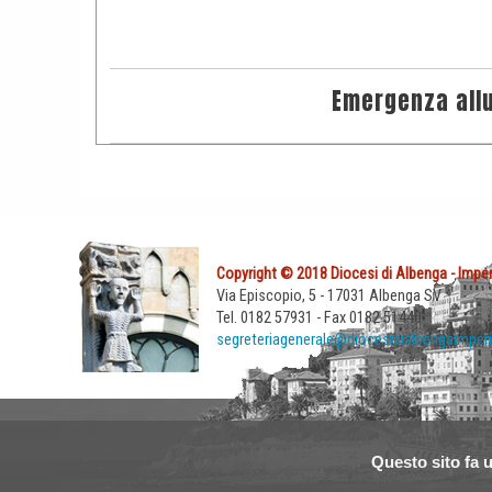
Emergenza all
Copyright © 2018 Diocesi di Albenga - Imper
Via Episcopio, 5 - 17031 Albenga SV
Tel. 0182 57931 - Fax 0182 51440
segreteriagenerale@diocesidialbengaimperi
Questo sito fa u