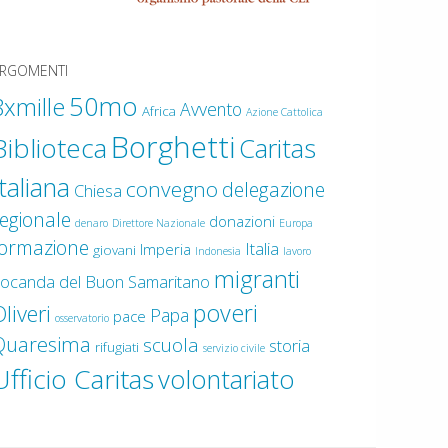
RGOMENTI
50mo
8xmille
Avvento
Africa
Azione Cattolica
Borghetti
Biblioteca
Caritas
Italiana
convegno
delegazione
Chiesa
egionale
donazioni
denaro
Direttore Nazionale
Europa
formazione
Italia
Imperia
giovani
Indonesia
lavoro
migranti
ocanda del Buon Samaritano
poveri
liveri
Papa
pace
osservatorio
Quaresima
scuola
storia
rifugiati
servizio civile
Ufficio Caritas
volontariato