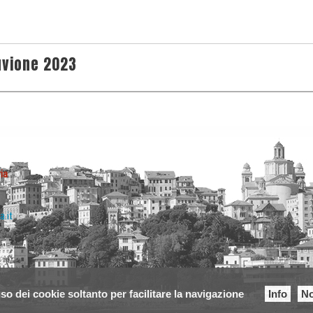
uvione 2023
ia
a.it
so dei cookie soltanto per facilitare la navigazione
Info
No